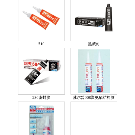
510
黑威封
586密封胶
苏尔普968聚氨酯结构胶